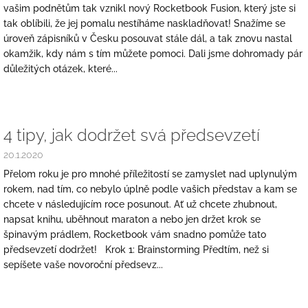
vašim podnětům tak vznikl nový Rocketbook Fusion, který jste si
tak oblíbili, že jej pomalu nestíháme naskladňovat! Snažíme se
úroveň zápisníků v Česku posouvat stále dál, a tak znovu nastal
okamžik, kdy nám s tím můžete pomoci. Dali jsme dohromady pár
důležitých otázek, které...
4 tipy, jak dodržet svá předsevzetí
20.1.2020
Přelom roku je pro mnohé příležitostí se zamyslet nad uplynulým
rokem, nad tím, co nebylo úplně podle vašich představ a kam se
chcete v následujícím roce posunout. Ať už chcete zhubnout,
napsat knihu, uběhnout maraton a nebo jen držet krok se
špinavým prádlem, Rocketbook vám snadno pomůže tato
předsevzetí dodržet! Krok 1: Brainstorming Předtím, než si
sepíšete vaše novoroční předsevz...