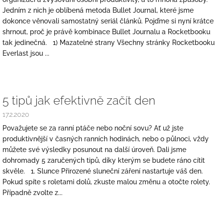
Jedním z nich je oblíbená metoda Bullet Journal, které jsme
dokonce věnovali samostatný seriál článků. Pojďme si nyní krátce
shrnout, proč je právě kombinace Bullet Journalu a Rocketbooku
tak jedinečná. 1) Mazatelné strany Všechny stránky Rocketbooku
Everlast jsou ...
5 tipů jak efektivně začít den
17.2.2020
Považujete se za ranní ptáče nebo noční sovu? Ať už jste
produktivnější v časných ranních hodinách, nebo o půlnoci, vždy
můžete své výsledky posunout na další úroveň. Dali jsme
dohromady 5 zaručených tipů, díky kterým se budete ráno cítit
skvěle. 1. Slunce Přirozené sluneční záření nastartuje váš den.
Pokud spíte s roletami dolů, zkuste malou změnu a otočte rolety.
Případně zvolte z...