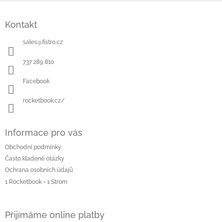
á
a
Z
n
c
á
í
í
Kontakt
p
p
a
r
sales
@
fistro.cz
t
v
í
k
737 289 810
y
v
Facebook
ý
p
rocketbook.cz/
i
s
u
Informace pro vás
Obchodní podmínky
Často kladené otázky
Ochrana osobních údajů
1 Rocketbook = 1 Strom
Přijímáme online platby