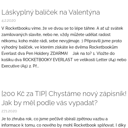
Láskyplný balíček na Valentýna
4.2.2020
V Rocketbooku víme, že ve dvou se to lépe táhne. A ať už svátek
zamilovaných slavíte, nebo ne, vždy můžete udělat radost
někomu, koho máte rádi, sebe nevyjímaje. :) Připravili jsme proto
výhodný balíček, ve kterém získáte ke dvěma Rocketbookům
Everlast dva Pen Holdery ZDARMA! Jak na to? 1. Vložte do
košíku dva ROCKETBOOKY EVERLAST ve velikosti Letter (A4) nebo
Executive (A5) 2. Př...
[200 Kč za TIP] Chystáme nový zápisník!
Jak by měl podle vás vypadat?
27.1.2020
Je to zhruba rok, co jsme pečlivě sbírali zpětnou vazbu a
informace k tomu, co nového by mohl Rocketbook splňovat. I díky