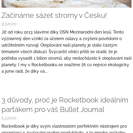
Začínáme sázet stromy v Česku!
9.3.2020
Již od roku 2013 slavíme díky OSN Mezinárodní den lesů. Tento
významný den vznikl za účelem oslavy a zvýšení povědomí o
udržitelném rozvoji. Oteplování naší planety je stále častým
tématem všech diskuzí. Švýcarští vědci přišli se studií, že je
potřeba vysadit 1 bilion stromů, aby nedocházelo k oteplování naší
planety. I my v Rocketbooku se snažíme žít co nejvíce ekologicky
a jsme rádi, že díky vá...
3 důvody, proč je Rocketbook ideálním
parťákem pro váš Bullet Journal
5.3.2020
Rocketbook je díky svým vlastnostem perfektním nástrojem pro
organizaci a zvyšování osobní produktivity, a to mnoha způsoby.