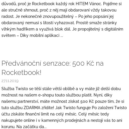
důvodů, proč je Rocketbook každý rok HITEM Vánoc. Pojďme si
ale stručně shrnout, proč z něj mají obdarovaní vždy takovou
radost. Je nekonečně znovupoužitelný – Po jeho popsání jej
obdarovaný nemusí s lítostí vyhazovat. Prostě smaže stránky
vlhkým hadříkem a využívá blok dál. Je propojitelný s digitálním
světem – Díky mobilní aplikaci ...
Předvánoční senzace: 500 Kč na
Rocketbook!
27.11.2019
Služba Twisto se těší stále větší oblibě a vy máte již delší dobu
možnost na našem e-shopu touto službou platit. Nyní, díky
našemu partnerství, máte možnost získat 500 Kč pouze tím, že si
tuto službu ZDARMA zřídíte! Jak Twisto funguje Po založení Twisto
účtu získáte finanční limit na celý měsíc. Celý měsíc tedy
nakupujete online i v kamenných prodejnách a nestojí vás to ani
korunu. Na začátku da...