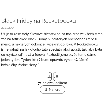
Black Friday na Rocketbooku
22.11.2019
Už je to zase tady. Slevové šílenství se na nás hrne ze všech stran,
začíná totiž akce Black Friday. V některých obchodech už běží
měsíc, u některých dokonce i vícekrát do roka. V Rocketbooku
jsme váhali, na jak dlouho tuto speciální akci spustit tak, aby byla
co nejvíce zajímavá a férová. Rozhodli jsme se, že tomu dáme
jeden týden. Týden, který bude opravdu výhodný, žádné
hvězdičky, žádné slevy "...
S
1
3
8
t
r
71
položek celkem
O
á
v
Nahoru
n
l
k
o
á
v
d