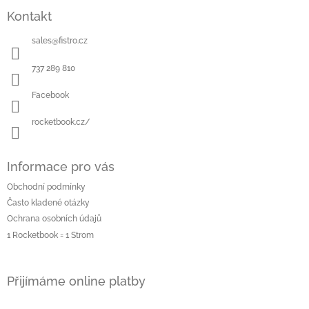
á
Kontakt
p
a
sales
@
fistro.cz
t
í
737 289 810
Facebook
rocketbook.cz/
Informace pro vás
Obchodní podmínky
Často kladené otázky
Ochrana osobních údajů
1 Rocketbook = 1 Strom
Přijímáme online platby