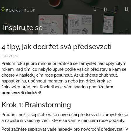
Přejít
Nák
Hledat
Přihlášení
na
obsah
koší
Inspirujte se
4 tipy, jak dodržet svá předsevzetí
20.1.2020
Přelom roku je pro mnohé příležitostí se zamyslet nad uplynulým
rokem, nad tím, co nebylo úplně podle vašich představ a kam se
chcete v následujícím roce posunout. Ať už chcete zhubnout,
napsat knihu, uběhnout maraton a nebo jen držet krok se
špinavým prádlem, Rocketbook vám snadno pomůže
tato
předsevzetí dodržet!
Krok 1: Brainstorming
Předtím, než si sepíšete vaše novoroční předsevzetí, zamyslete se
a napište si všechny věci, které se vám v minulém roce podařily.
Poté začněte sepisovat vaše nápady pro novoroční předsevzetí.
V