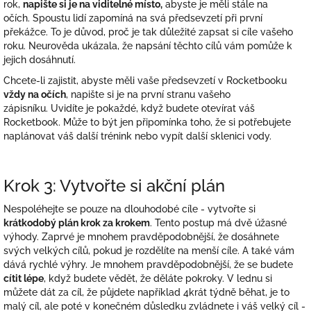
rok,
napište si je na viditelné místo,
abyste je měli stále na
očích.
Spoustu lidí zapomíná na svá předsevzetí při první
překážce.
To je důvod, proč je tak důležité zapsat si cíle vašeho
roku.
Neurověda ukázala, že
napsání těchto cílů vám pomůže k
jejich dosáhnutí.
Chcete-li zajistit, abyste měli vaše předsevzetí v Rocketbooku
vždy na očích
, napište si je na první stranu vašeho
zápisníku.
Uvidíte je pokaždé, když budete otevírat váš
Rocketbook. Může to být jen připomínka toho, že si potřebujete
naplánovat váš další trénink nebo vypít další sklenici vody.
Krok 3: Vytvořte si akční plán
Nespoléhejte se pouze na dlouhodobé cíle - vytvořte si
krátkodobý plán krok za krokem
.
Tento postup m
á dvě úžasné
výhody.
Zaprvé je mnohem pravděpodobnější, že dosáhnete
svých velkých cílů, pokud je rozdělíte na menší cíle. A také vám
dává rychlé výhry.
Je mnohem pravděpodobnější, že se budete
cítit lépe
, když budete vědět, že děláte pokroky. V lednu si
můžete dát za cíl, že půjdete například 4krát týdně běhat, je to
malý cíl, ale poté v konečném důsledku zvládnete i váš velký cíl -