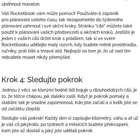
uběhnout maraton.
Váš Rocketbook vám může pomoci!
Používáte-li zápisník
pro
plánování vašeho času, tak nezapomeňte do týdenního
plánování zahrnout i své akční kroky. Stránku "cíle" můžete také
použít k plánování vašich předsevzetí a akčních kroků. J
estliže je
jeden z vašich cílů držet krok s prádlem, tak si ve svém
Rocketbooku udělejte malý rozvrh, kdy budete měnit prostěradla,
ručníky, prát bílé a tmavé atd. Nejlepší na tom je, že už nad tím
nebudete muset nikdy přemýšlet.
Krok 4: Sledujte pokrok
Jednou z věcí, se kterými hodně lidí bojuje u dlouhodobých cílů, je
to, že těžce chápou, jak daleko zašli. Když je pokrok pomalý a
stabilní, tak je snadné zapomenout, kde jste začali a o kolik jste se
od začátku zlepšili.
Sledujte váš pokrok! Každý den si zapisujte kilometry, váhu a ať už
je váš cíl jakýkoliv, po týdnech a měsících budete překvapeni,
kam jste až dostali a jaký jste udělali pokrok.