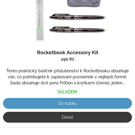
d
u
k
t
ů
Rocketbook Accessory Kit
290 Kč
Tento praktický balíček příslušenství k Rocketbooku obsahuje
vše, co potřebujete k zapisování poznámek v nejlepší formě.
Sada obsahuje dvě pera FriXion s krytkami (černá), jeden...
SKLADEM
Do košíku
Detail