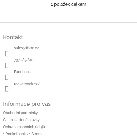
1
položek celkem
O
v
l
á
Z
d
á
a
Kontakt
p
c
a
í
sales
@
fistro.cz
t
p
í
r
737 289 810
v
k
Facebook
y
v
rocketbook.cz/
ý
p
i
Informace pro vás
s
u
Obchodní podmínky
Často kladené otázky
Ochrana osobních údajů
1 Rocketbook = 1 Strom