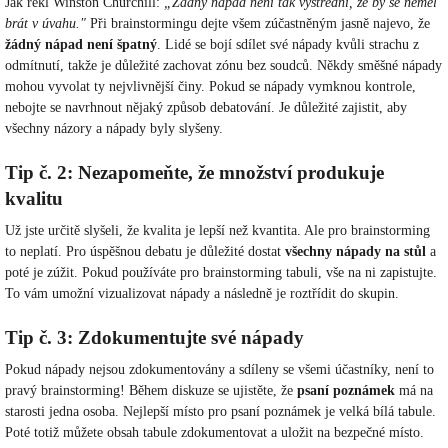
Jak řekl Winston Churchill:
„Žádný nápad není tak výstřední, že by se neměl
brát v úvahu."
Při brainstormingu dejte všem zúčastněným jasně najevo, že
žádný nápad není špatný
. Lidé se bojí sdílet své nápady kvůli strachu z
odmítnutí, takže je důležité zachovat zónu bez soudců. Někdy směšné nápady
mohou vyvolat ty nejvlivnější činy. Pokud se nápady vymknou kontrole,
nebojte se navrhnout nějaký způsob debatování. Je důležité zajistit, aby
všechny názory a nápady byly slyšeny.
Tip č. 2: Nezapomeňte, že množství produkuje
kvalitu
Už jste určitě slyšeli, že kvalita je lepší než kvantita. Ale pro brainstorming
to neplatí. Pro úspěšnou debatu je důležité dostat
všechny nápady
na stůl
a
poté je zúžit. Pokud používáte pro brainstorming tabuli, vše na ni zapistujte.
To vám umožní vizualizovat nápady a následně je roztřídit do skupin.
Tip č. 3: Zdokumentujte své nápady
Pokud nápady nejsou zdokumentovány a sdíleny se všemi účastníky, není to
pravý brainstorming! Během diskuze se ujistěte, že
psaní poznámek
má na
starosti jedna osoba. Nejlepší místo pro psaní poznámek je velká bílá tabule.
Poté totiž můžete obsah tabule zdokumentovat a uložit na bezpečné místo.