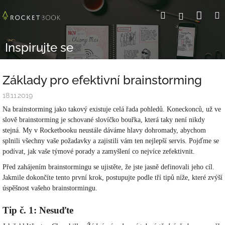
Přejít
Nák
Hledat
Přihlášení
na
obsah
koší
Inspirujte se
Základy pro efektivní brainstorming
18.11.2019
Na brainstorming jako takový existuje celá řada pohledů. Koneckonců, už ve
slově brainstorming je schované slovíčko bouřka, která taky není nikdy
stejná. My v Rocketbooku neustále dáváme hlavy dohromady, abychom
splnili všechny vaše požadavky a zajistili vám ten nejlepší servis. Pojďme se
podívat, jak vaše týmové porady a zamyšlení co nejvíce zefektivnit.
Před zahájením brainstormingu se ujistěte, že jste jasně definovali jeho cíl.
Jakmile dokončíte tento první krok, postupujte podle tří tipů níže, které zvýší
úspěšnost vašeho brainstormingu.
Tip č. 1: Nesuďte