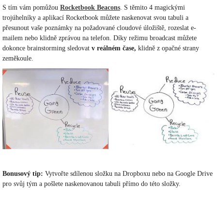
S tím vám pomůžou
Rocketbook Beacons
. S těmito 4 magickými
trojúhelníky a aplikací Rocketbook můžete naskenovat svou tabuli a
přesunout vaše poznámky na požadované cloudové úložiště, rozeslat e-
mailem nebo klidně zprávou na telefon. Díky režimu broadcast můžete
dokonce brainstorming sledovat
v reálném čase,
klidně z opačné strany
zeměkoule.
Bonusový tip:
Vytvořte sdílenou složku na Dropboxu nebo na Google Drive
pro svůj tým a pošlete naskenovanou tabuli přímo do této složky.